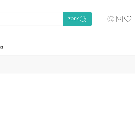
ZOEK
ct
Sorteer op
...