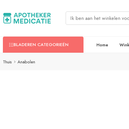
BLADEREN CATEGORIEËN
Home
Wink
Thuis
Anabolen
Filters
Categorien
Winstrol Depot
Femara