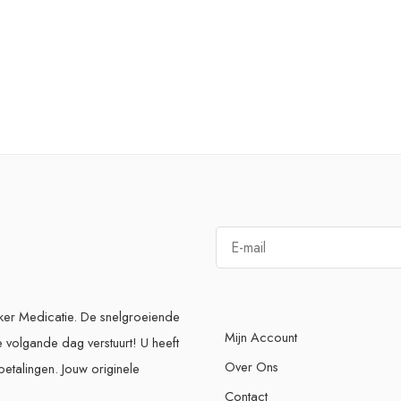
1
2
eker Medicatie. De snelgroeiende
Mijn Account
e volgande dag verstuurt! U heeft
Over Ons
betalingen. Jouw originele
Contact