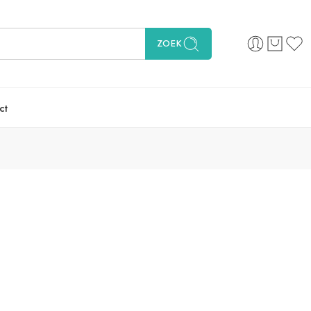
ZOEK
ct
Sorteer op
...